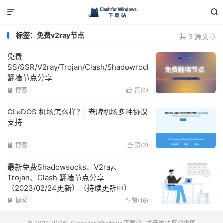


标签：免费v2ray节点
共 3 篇文章
免费
SS/SSR/V2ray/Trojan/Clash/Shadowrocket
翻墙节点分享
博客
赞(
4
)


GLaDOS 机场怎么样？| 老牌机场多种协议
支持
博客
赞(
2
)


最新免费Shadowsocks、V2ray、
Trojan、Clash 翻墙节点分享
（2023/02/24更新）（持续更新中）
博客
赞(
16
)


© 2022-2026
Clash for Windows 下载站
关于本站
网站地图