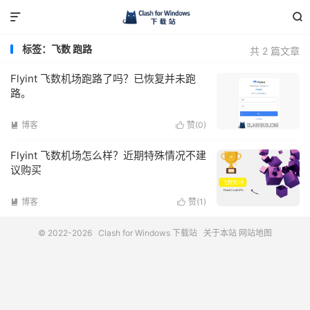


标签：飞数 跑路
共 2 篇文章
Flyint 飞数机场跑路了吗？已恢复并未跑
路。
博客
赞(
0
)


Flyint 飞数机场怎么样？近期特殊情况不建
议购买
博客
赞(
1
)


© 2022-2026
Clash for Windows 下载站
关于本站
网站地图