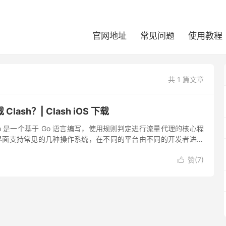
官网地址
常见问题
使用教程
共 1 篇文章
ash？| Clash iOS 下载
Clash 是一个基于 Go 语言编写，使用规则判定进行流量代理的核心程
形化界面支持常见的几种操作系统，在不同的平台由不同的开发者进行
lash 各平台官网汇总： Clash...
赞(
7
)
