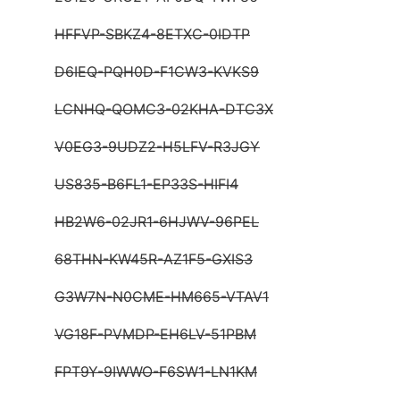
HFFVP-SBKZ4-8ETXC-0IDTP
D6IEQ-PQH0D-F1CW3-KVKS9
LCNHQ-QOMC3-02KHA-DTC3X
V0EG3-9UDZ2-H5LFV-R3JGY
US835-B6FL1-EP33S-HIFI4
HB2W6-02JR1-6HJWV-96PEL
68THN-KW45R-AZ1F5-GXIS3
G3W7N-N0CME-HM665-VTAV1
VG18F-PVMDP-EH6LV-51PBM
FPT9Y-9IWWO-F6SW1-LN1KM