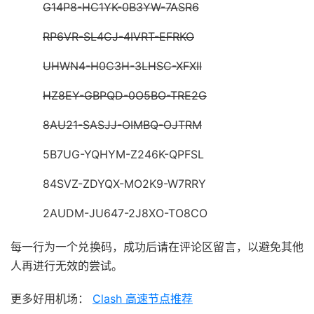
G14P8-HC1YK-0B3YW-7ASR6
RP6VR-SL4CJ-4IVRT-EFRKO
UHWN4-H0C3H-3LHSC-XFXII
HZ8EY-GBPQD-0O5BO-TRE2G
8AU21-SASJJ-OIMBQ-OJTRM
5B7UG-YQHYM-Z246K-QPFSL
84SVZ-ZDYQX-MO2K9-W7RRY
2AUDM-JU647-2J8XO-TO8CO
每一行为一个兑换码，成功后请在评论区留言，以避免其他
人再进行无效的尝试。
更多好用机场：
Clash 高速节点推荐