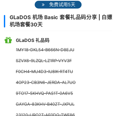
免费试用5天
GLaDOS 机场 Basic 套餐礼品码分享 | 白嫖
机场套餐30天
GLaDOS 礼品码
1MY18-DKL54-B666N-D8EJU
SZVX6-9LZQL-LZ1RP-VYV3F
F0CH4-MU4D3-IU8IK-RT4TU
4OP23-CB3N6-JERDA-AL7UO
9TO17-5KHVQ-PAS1T-0A6V5
GAYGA-83KHV-B40ZT-JXPUL
23120-URO2T-AF0DQ-TWF86