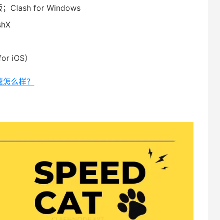
Clash for Windows
hX
for iOS）
加速怎么样？