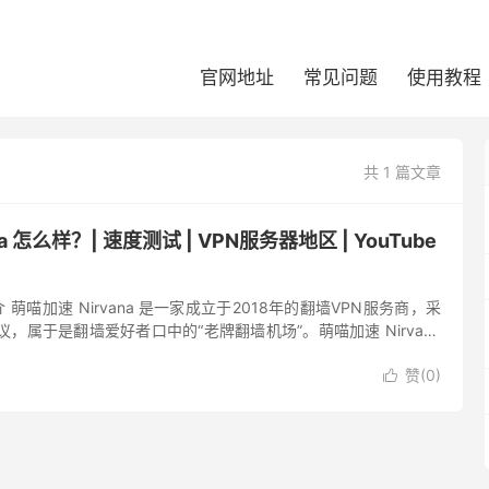
官网地址
常见问题
使用教程
共 1 篇文章
a 怎么样？| 速度测试 | VPN服务器地区 | YouTube
简介 萌喵加速 Nirvana 是一家成立于2018年的翻墙VPN服务商，采
墙协议，属于是翻墙爱好者口中的“老牌翻墙机场”。萌喵加速 Nirvana
接入，最低套餐仅支持年...
赞(
0
)
