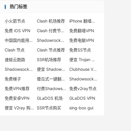
热门标签
小火箭节点
Clash 机场推荐
iPhone 翻墙代理软件
免费 iOS VPN
Clash 付费节点购买
免费翻墙VPN
中国国内能用的翻墙VPN推荐
Shadowrocket 地址
免费电脑VPN
Clash 节点
Clash 节点推荐
免费SS节点
速蛙云跑路
SSR机场推荐
便宜 Trojan 购买
Shadowsocks 付费节点
便宜 Shadowsocks 购买
Clubhouse VPN
免费梯子
傻瓜式一键翻墙VPN客户端
Shadowsocks 服务器
免费VPN推荐
付费Shadowsocks推荐
免费v2ray节点
免费安卓VPN
GLaDOS 机场
GLaDOS VPN
便宜 V2ray 购买
SSR节点购买
sing-box gui