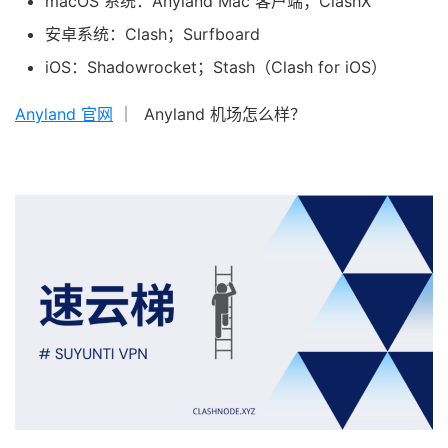
macOS 系统：Anyland Mac 客户端；ClashX
安卓系统：Clash；Surfboard
iOS：Shadowrocket；Stash（Clash for iOS）
Anyland 官网
｜ Anyland 机场怎么样？