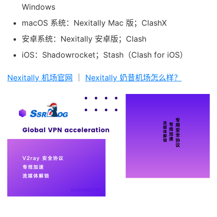
Windows
macOS 系统：Nexitally Mac 版；ClashX
安卓系统：Nexitally 安卓版；Clash
iOS：Shadowrocket；Stash（Clash for iOS）
Nexitally 机场官网
｜
Nexitally 奶昔机场怎么样？