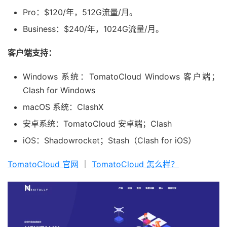
Pro：$120/年，512G流量/月。
Business：$240/年，1024G流量/月。
客户端支持：
Windows 系统：TomatoCloud Windows 客户端；
Clash for Windows
macOS 系统：ClashX
安卓系统：TomatoCloud 安卓端；Clash
iOS：Shadowrocket；Stash（Clash for iOS）
TomatoCloud 官网
｜
TomatoCloud 怎么样？